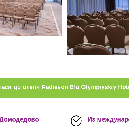
ться до отеля Radisson Blu Olympiyskiy Hot
 Домодедово
Из междунар